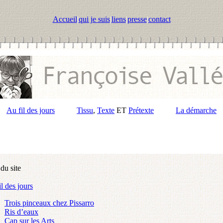
Accueil
|
qui je suis
|
liens
|
presse
|
contact
Au fil des jours
Tissu
,
Texte
ET
Prétexte
La démarche
du site
l des jours
Trois pinceaux chez Pissarro
Ris d’eaux
Cap sur les Arts