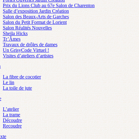
Prix du Lions Club au 67e Salon de Charenton
Salle d’exposition Jardin Création
Salon des Beaux-Arts de Garches
Salon du Petit Format de Lorient
Salon Réalités Nouvelles
Sheila Hicks
Tr’Âmes
Travaux de drôles de dames
Un GrisyCode Virtuel !
Visites d’ateliers d’artistes
u
La fibre de cocotier
Le lin
La toile de jute
e
L’atelier
La trame
Découdre
Recoudre
exte