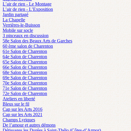
L’air de rien - Le Montage
L’air de rien - L’Exposition
Jardin partagé
La Chapelle
Verrières-le-Buisson
Mobile sur socle
3 pinceaux en discussion
58e Salon des Beaux Arts de Garches
60 ème salon de Charenton
61e Salon de Charenton
64e Salon de Charenton
65e Salon de Charenton
66e Salon de Charenton
68e Salon de Charenton
69e Salon de Charenton
70e Salon de Charenton
71e Salon de Charenton
72e Salon de Charenton
Ateliers en liberté
Bleus sur le fil
Cap sur les Arts 2016
Cap sur les Arts 2021
Champs Lyriques
De l’amour et autres démons
Détissages les Durées à Saint-Thélo (Côtes-d’Armor)