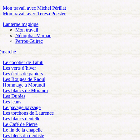
Mon travail avec Michel Périllat
Mon travail avec Teresa Poester
Lanterne magique
Mon travail
Nénuphar Marliac
Perros-Guirec
émarche
Le cocotier de Tahiti
Les verts d’hiver
Les écrits de papiers
Les Rouges de Raoul
Hommage à Morandi
Les blancs de Morandi
Les Durées
Les jeans
Le pavage paysage
Les torchons de Laurence
Les blancs dentelle
Le Café de Pierre
Le lin de la chapelle
Les bleus du dentiste