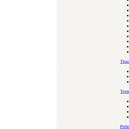
Tiss
Text
Prét