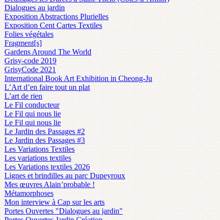
Dialogues au jardin
Exposition Abstractions Plurielles
Exposition Cent Cartes Textiles
Folies végétales
Fragment[s]
Gardens Around The World
Grisy-code 2019
GrisyCode 2021
International Book Art Exhibition in Cheong-Ju
L’Art d’en faire tout un plat
L’art de rien
Le Fil conducteur
Le Fil qui nous lie
Le Fil qui nous lie
Le Jardin des Passages #2
Le Jardin des Passages #3
Les Variations Textiles
Les variations textiles
Les Variations textiles 2026
Lignes et brindilles au parc Dupeyroux
Mes œuvres Alain’probable !
Métamorphoses
Mon interview à Cap sur les arts
Portes Ouvertes "Dialogues au jardin"
Portes Ouvertes Jardin Création