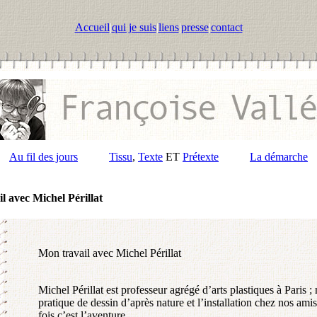
Accueil
|
qui je suis
|
liens
|
presse
|
contact
Au fil des jours
Tissu
,
Texte
ET
Prétexte
La démarche
l avec Michel Périllat
Mon travail avec Michel Périllat
Michel Périllat est professeur agrégé d’arts plastiques à Paris 
pratique de dessin d’après nature et l’installation chez nos a
fois c’est l’aventure.