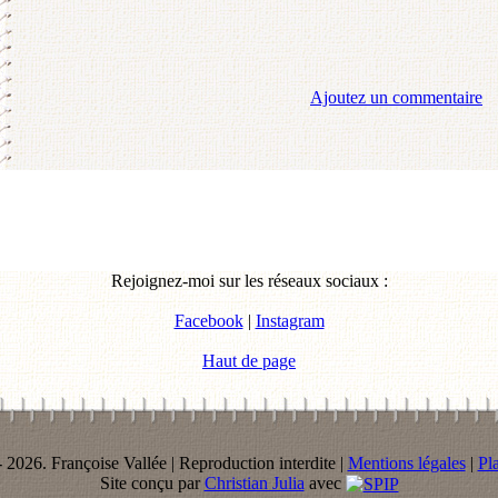
Ajoutez un commentaire
Rejoignez-moi sur les réseaux sociaux :
Facebook
|
Instagram
Haut de page
 2026. Françoise Vallée | Reproduction interdite |
Mentions légales
|
Pla
Site conçu par
Christian Julia
avec