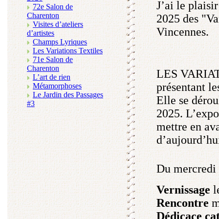
J’ai le plais
72e Salon de
Charenton
2025 des "Var
Visites d’ateliers
Vincennes.
d’artistes
Champs Lyriques
Les Variations Textiles
71e Salon de
Charenton
LES VARIATI
L’art de rien
présentant le
Métamorphoses
Le Jardin des Passages
Elle se déro
#3
2025. L’expos
mettre en ava
d’aujourd’hu
Du mercredi 
Vernissage
l
Rencontre
ma
Dédicace ca