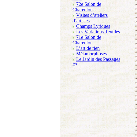
72e Salon de
Charenton
Visites d’ateliers
d’artistes
Champs Lyriques
Les Variations Textiles
71e Salon de
Charenton
L’art de rien
Métamorphoses
Le Jardin des Passages
#3