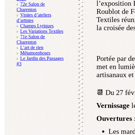
l’exposition
72e Salon de
Charenton
Roublot de F
Visites d’ateliers
Textiles réuni
d’artistes
Champs Lyriques
la croisée de
Les Variations Textiles
71e Salon de
Charenton
L’art de rien
Métamorphoses
Portée par de
Le Jardin des Passages
#3
met en lumièr
artisanaux et
📆 Du 27 févr
Vernissage
l
Ouvertures
Les mard