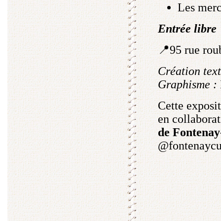
Les merc
Entrée libre
📍95 rue rou
Création text
Graphisme :
Cette exposit
en collabora
de Fontenay
@fontenayc