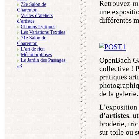
Retrouvez-mo
72e Salon de
Charenton
une exposition
Visites d’ateliers
différentes m
d’artistes
Champs Lyriques
Les Variations Textiles
71e Salon de
Charenton
L’art de rien
Métamorphoses
OpenBach Gal
Le Jardin des Passages
#3
collective ! 
pratiques art
photographiqu
de la galerie.
L’exposition
d’artistes
, u
broderie, tric
sur toile ou 