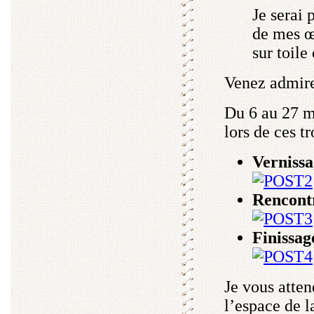
Je serai 
de mes œ
sur toile
Venez admirer
Du 6 au 27 m
lors de ces t
Vernissa
Rencontr
Finissag
Je vous atte
l’espace de l