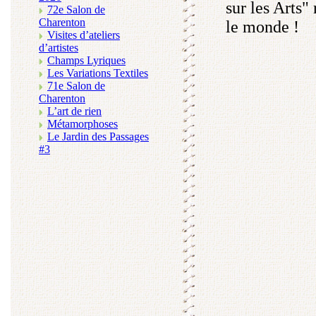
sur les Arts"
72e Salon de
Charenton
le monde !
Visites d’ateliers
d’artistes
Champs Lyriques
Les Variations Textiles
71e Salon de
Charenton
L’art de rien
Métamorphoses
Le Jardin des Passages
#3