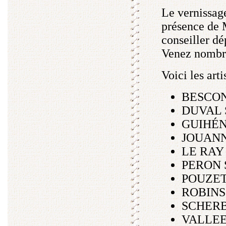
Le vernissage
présence de 
conseiller d
Venez nombr
Voici les arti
BESCOND
DUVAL S
GUIHÉN
JOUANN
LE RAY 
PERON 
POUZET 
ROBINS
SCHERB
VALLEE 